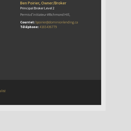
Ben Poirier, Owner/Broker
Principal Broker Level 2
Permis d’initiateur #Richmond Hill,
Courriel:
bpoirier@dominionlending.ca
Téléphone:
4165436779
alité