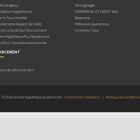
 Achat Aperçu
Témoignages
obation Hypothécaire
COMMERCIAL ET CRÉDIT-BAIL
e Vs Taux Variable
Ressources
dre Votre Rapport De Crédit
Prêteurs et associations
ner La Durée Qui Vous Convient
Contactez-nous
otre Hypothèque Plus Rapidement
ns Pour Travailleurs Autonomes
NANCEMENT
teurs de refinancement
© 2026 Centres Hypothécaires Dominion
Conditions d’utilisation
|
Politique de confidenti