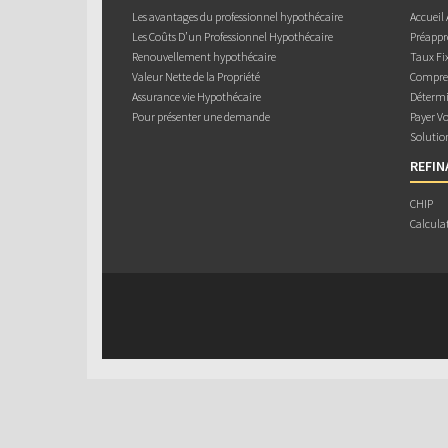
Les avantages du professionnel hypothécaire
Accueil
Les Coûts D’un Professionnel Hypothécaire
Préappr
Renouvellement hypothécaire
Taux Fix
Valeur Nette de la Propriété
Compren
Assurance vie Hypothécaire
Détermi
Pour présenter une demande
Payer V
Solutio
REFI
CHIP
Calcula