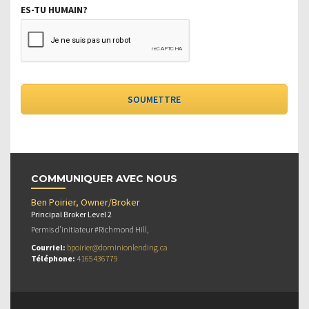
ES-TU HUMAIN?
COMMUNIQUER AVEC NOUS
Ben Poirier, Owner/Broker
Principal Broker Level 2
Permis d’initiateur #Richmond Hill,
Courriel:
bpoirier@dominionlending.ca
Téléphone:
4165436779