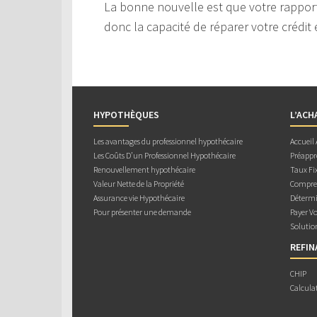
La bonne nouvelle est que votre rapport
donc la capacité de réparer votre crédit 
HYPOTHÈQUES
L’ACH
Les avantages du professionnel hypothécaire
Accueil
Les Coûts D’un Professionnel Hypothécaire
Préappr
Renouvellement hypothécaire
Taux Fix
Valeur Nette de la Propriété
Compren
Assurance vie Hypothécaire
Détermi
Pour présenter une demande
Payer V
Solutio
REFI
CHIP
Calcula