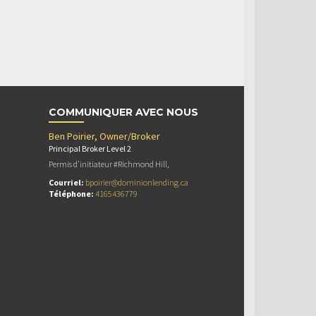
COMMUNIQUER AVEC NOUS
Ben Poirier, Owner/Broker
Principal Broker Level 2
Permis d’initiateur #Richmond Hill,
Courriel:
bpoirier@dominionlending.ca
Téléphone:
4165436779