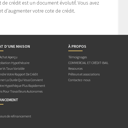
 de crédit est un document évolutif. Vous avez
et d’augmenter votre cote de crédit.
AT D’UNE MAISON
À PROPOS
 Achat Aperçu
Témoignages
obation Hypothécaire
COMMERCIAL ET CRÉDIT-BAIL
e Vs Taux Variable
Ressources
dre Votre Rapport De Crédit
Prêteurs et associations
ner La Durée Qui Vous Convient
Contactez-nous
otre Hypothèque Plus Rapidement
ns Pour Travailleurs Autonomes
NANCEMENT
teurs de refinancement